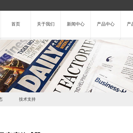
首页
关于我们
新闻中心
产品中心
产
态
技术支持