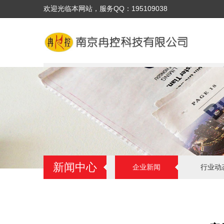
欢迎光临本网站，服务QQ：195109038
新闻中心
企业新闻
行业动