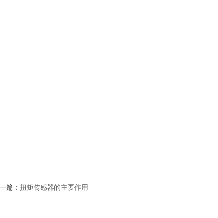
一篇：
‌扭矩传感器的主要作用