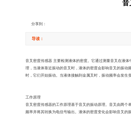
音
分享到：
导读：
音叉密度传感器 主要检测液体的密度‌。它通过测量音叉在液
理，当液体靠近振动的音叉时，液体的密度会影响音叉的振动
时，它们开始振动。当液体接触到金属叉时，振动频率会发生变
工作原理
音叉密度传感器的工作原理基于音叉的振动原理。音叉由两个
频率并将其转换为电信号输出。液体的密度变化会影响音叉的振