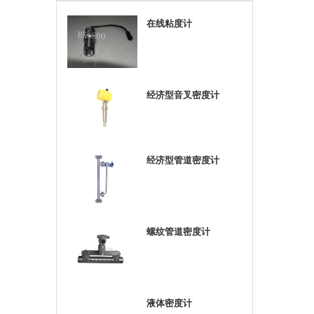
在线粘度计
经济型音叉密度计
经济型管道密度计
螺纹管道密度计
液体密度计