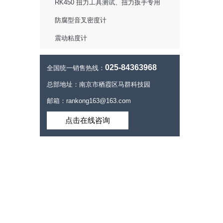
RK450 扭力工具测试、扭力扳手专用
防腐型音叉密度计
震动粘度计
025-84363968
全国统一销售热线：
总部地址：南京市栖霞区马群科技园
邮箱：rankong163@163.com
点击在线咨询