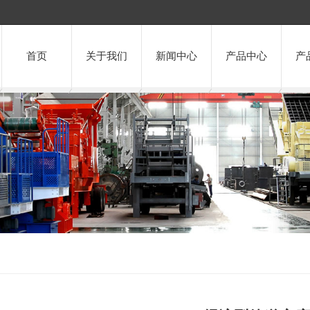
首页
关于我们
新闻中心
产品中心
产