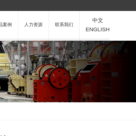
中文
品案例
人力资源
联系我们
ENGLISH