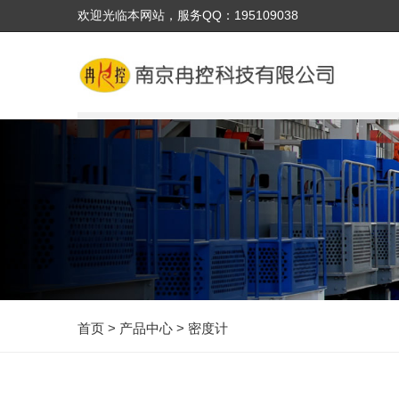
欢迎光临本网站，服务QQ：195109038
首页
>
产品中心
>
密度计
返回上一页