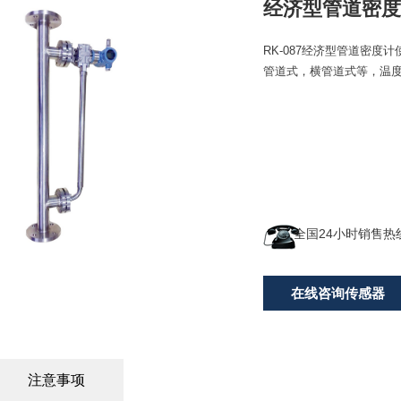
经济型管道密
RK-087经济型管道密
管道式，横管道式等，温
全国24小时销售热线
在线咨询传感器
注意事项