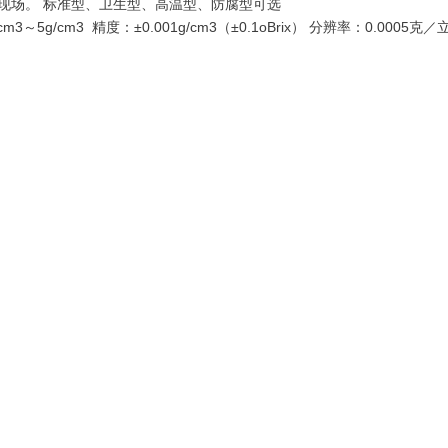
现场。 标准型、卫生型、高温型、防腐型可选
～5g/cm3 精度：±0.001g/cm3（±0.1oBrix） 分辨率：0.0005克／