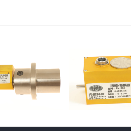
-700皮带轮扭矩传感器0172
光电式微量程扭矩传感器
查看更多
查看更多