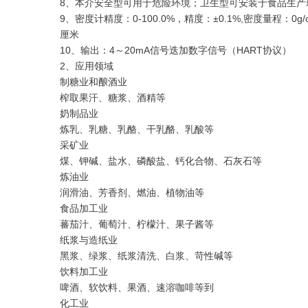
8、本介安全型可用于危险环境；卫生型可安装于食品生产
9、密度计精度：0-100.0%，精度：±0.1%,密度量程：0g/cm3
厘米
10、输出：4～20mA信号迭加数字信号（HART协议）
2、应用领域
制糖业和酿酒业
榨取果汗、糖浆、酒精等
奶制品业
炼乳、乳糖、乳酪、干乳酪、乳酸等
采矿业
煤、钾碱、盐水、磷酸盐、钙化合物、石灰石等
炼油业
润滑油、芳香剂、燃油、植物油等
食品加工业
蕃茄汁、葡萄汁、柠檬汁、果子酱等
纸浆与造纸业
黑浆、绿浆、纸浆清洗、白浆、苛性碱等
饮料加工业
啤酒、软饮料、果酒、速溶咖啡等到
化工业